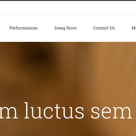
Performances
Swag Store
Contact Us
M
am luctus sem