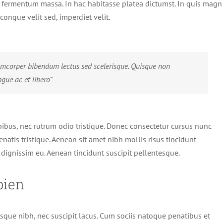
n fermentum massa. In hac habitasse platea dictumst. In quis mag
congue velit sed, imperdiet velit.
amcorper bibendum lectus sed scelerisque. Quisque non
gue ac et libero”
pibus, nec rutrum odio tristique. Donec consectetur cursus nunc
enatis tristique. Aenean sit amet nibh mollis risus tincidunt
 dignissim eu. Aenean tincidunt suscipit pellentesque.
pien
erisque nibh, nec suscipit lacus. Cum sociis natoque penatibus et