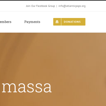
Join Our Facebook Group
|
info@atlanticpops.org
embers
Payments
DONATIONS
 massa