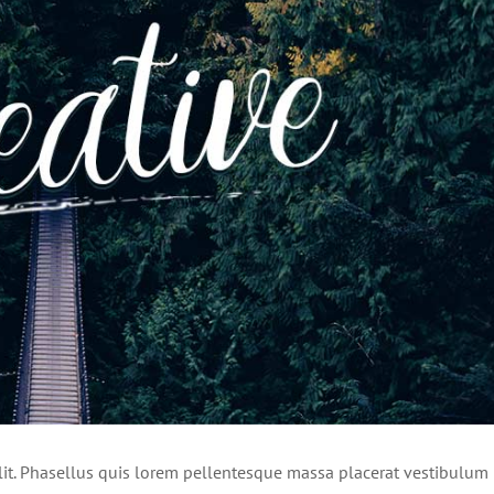
lit. Phasellus quis lorem pellentesque massa placerat vestibulum