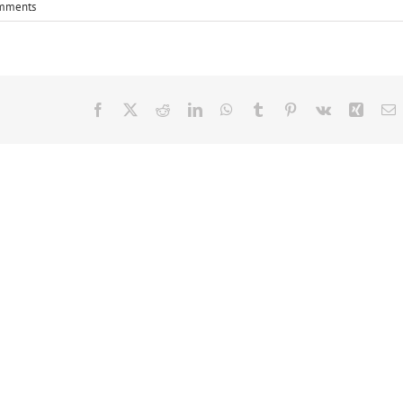
mments
Facebook
X
Reddit
LinkedIn
WhatsApp
Tumblr
Pinterest
Vk
Xing
E