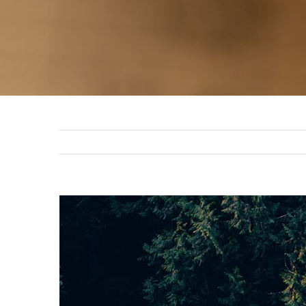
View
Larger
Image